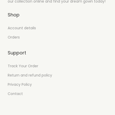
our collection online and find your dream gown today!
t
p
a
o
c
d
Shop
t
i
e
i
o
p
Account details
e
n
r
Orders
n
e
o
e
s
d
m
Support
s
u
ú
e
c
Track Your Order
l
p
t
t
u
Return and refund policy
o
i
e
Privacy Policy
p
d
Contact
l
e
e
n
s
e