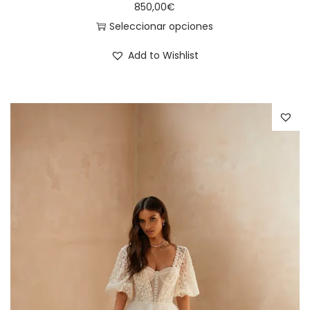
850,00
€
Seleccionar opciones
E
Add to Wishlist
s
t
e
p
r
o
d
u
c
t
o
t
i