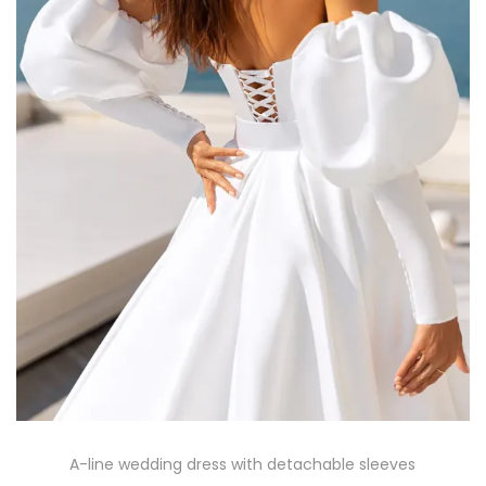
c
d
i
o
ó
n
A-line wedding dress with detachable sleeves