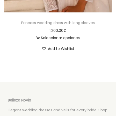
e
n
s
e
v
l
Princess wedding dress with long sleeves
a
e
1.200,00
€
r
g
Seleccionar opciones
i
i
E
a
r
Add to Wishlist
s
n
e
t
t
n
e
e
l
p
s
a
r
.
p
o
L
á
d
a
g
Belleza Novia
u
s
i
Elegant wedding dresses and veils for every bride. Shop
c
o
n