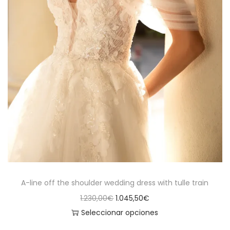
n
e
m
ú
l
t
i
p
l
e
s
v
A-line off the shoulder wedding dress with tulle train
a
E
E
1.230,00
€
1.045,50
€
r
l
l
Seleccionar opciones
i
E
p
p
a