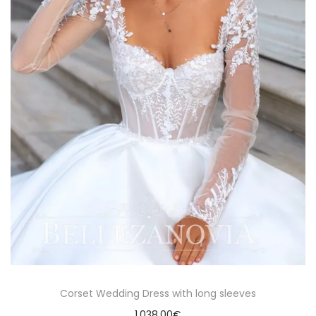
c
d
i
o
ó
n
Corset Wedding Dress with long sleeves
1.038,00
€