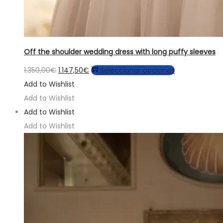
Off the shoulder wedding dress with long puffy sleeves
El
El
Este
1.350,00
€
1.147,50
€
Seleccionar opciones
precio
precio
producto
Add to Wishlist
original
actual
tiene
Add to Wishlist
era:
es:
múltiples
Add to Wishlist
1.350,00€.
1.147,50€.
variantes.
Add to Wishlist
Las
opciones
se
pueden
elegir
en
la