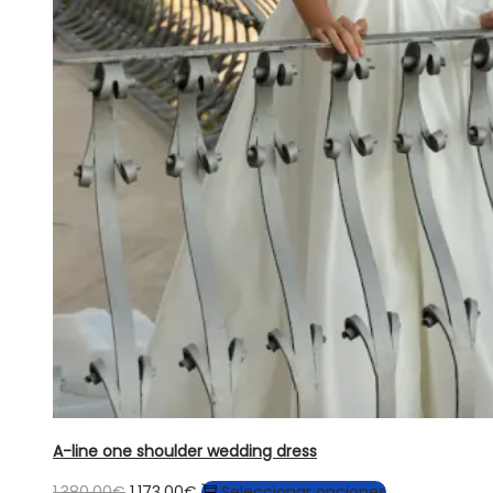
A-line one shoulder wedding dress
El
El
Este
1.380,00
€
1.173,00
€
Seleccionar opciones