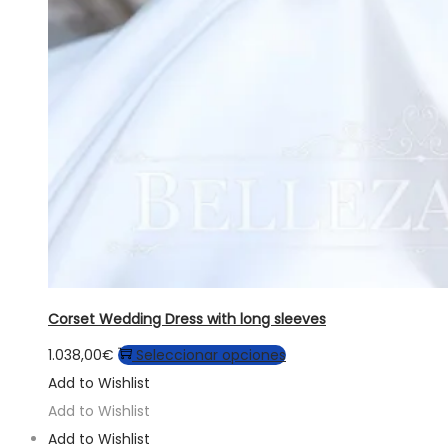
Corset Wedding Dress with long sleeves
Este
1.038,00
€
Seleccionar opciones
producto
Add to Wishlist
tiene
Add to Wishlist
múltiples
Add to Wishlist