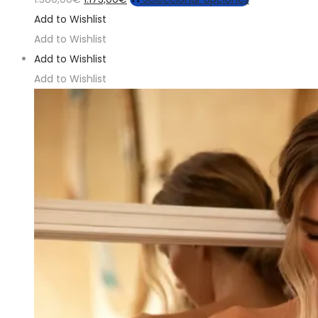
precio
precio
producto
Add to Wishlist
original
actual
tiene
Add to Wishlist
era:
es:
múltiples
Add to Wishlist
1.380,00€.
1.173,00€.
variantes.
Add to Wishlist
Las
opciones
se
pueden
elegir
en
la
página
de
producto