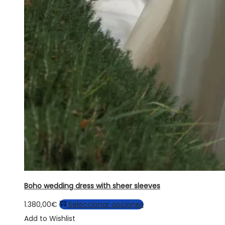
Boho wedding dress with sheer sleeves
Este
1.380,00
€
Seleccionar opciones
producto
Add to Wishlist