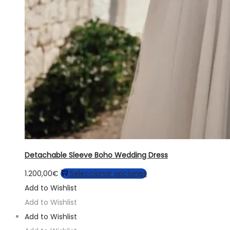
Detachable Sleeve Boho Wedding Dress
Este
1.200,00
€
Seleccionar opciones
producto
Add to Wishlist
tiene
Add to Wishlist
múltiples
Add to Wishlist