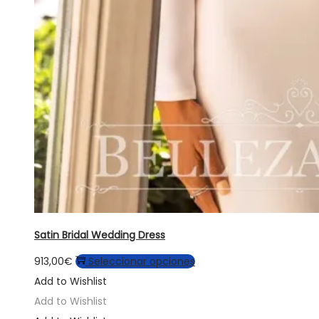
Satin Bridal Wedding Dress
Este
913,00
€
Seleccionar opciones
producto
Add to Wishlist
tiene
Add to Wishlist