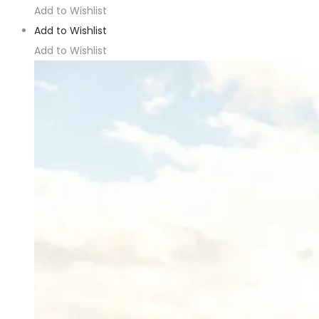
tiene
Add to Wishlist
múltiples
Add to Wishlist
variantes.
Add to Wishlist
Las
opciones
se
pueden
elegir
en
la
página
de
producto